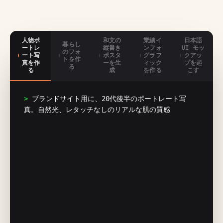
人物ポ
和文の
業績イ
日本語
暮らし
ートレ
縦書き
ンフォ
UI モッ
のフォ
ート写
ポスタ
グラフ
クアッ
トを作
真を作
ーを生
ィック
プを起
る
る
成
を作る
こす
> 
ブランドサイト用に、20代後半のポートレート写
真。自然光、レタッチなしのリアルな肌の質感
ポートレート用プロンプトを構成中...