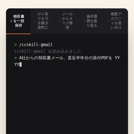
やり取
メール
複数ア
領収書
操作履
りを引
からタ
カウン
を一括
歴を振
き継ぎ
スク整
トを使
保存
り返る
資料に
理
い分け
> 
/ccskill-gmail
ccskill-gmail を読み込みました
> 
A社からの領収書メール、直近半年分の添付PDFを YY
YYMMDD_取引先名_金額_receipt.pdf の形式で保存し
て。合計金