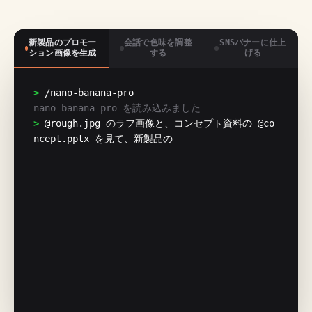
新製品のプロモー
会話で色味を調整
SNSバナーに仕上
ション画像を生成
する
げる
> 
/nano-banana-pro
nano-banana-pro を読み込みました
> 
@rough.jpg のラフ画像と、コンセプト資料の @co
ncept.pptx を見て、新製品の蜂蜜のプロモーション
画像を作って。ガラス瓶に入った蜂蜜と木のディッパ
ー、蜂