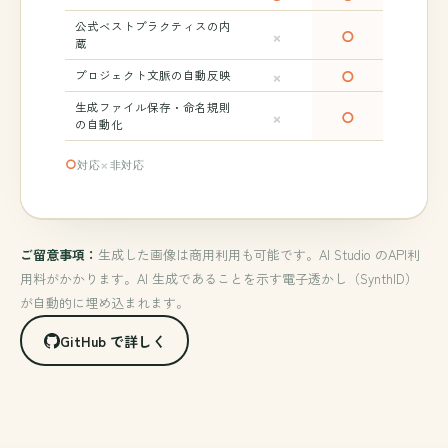
公式ベストプラクティスの内
×
○
蔵
×
○
プロジェクト文脈の自動反映
生成ファイル保存・命名規則
×
○
の自動化
○
×
対応
非対応
ご留意事項：
生成した画像は商用利用も可能です。AI Studio のAPI利
用料がかかります。AI 生成であることを示す電子透かし（SynthID）
が自動的に埋め込まれます。
GitHub で詳しく