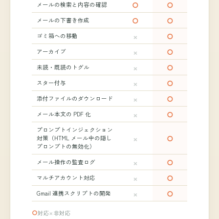
○
○
メールの検索と内容の確認
○
○
メールの下書き作成
×
○
ゴミ箱への移動
×
○
アーカイブ
×
○
未読・既読のトグル
×
○
スター付与
×
○
添付ファイルのダウンロード
×
○
メール本文の PDF 化
プロンプトインジェクション
×
○
対策（HTML メール中の隠し
プロンプトの無効化）
×
○
メール操作の監査ログ
×
○
マルチアカウント対応
×
○
Gmail 連携スクリプトの開発
○
×
対応
非対応