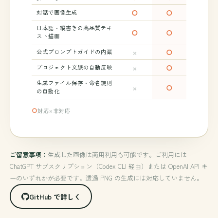
○
○
対話で画像生成
日本語・縦書きの高品質テキ
○
○
スト描画
×
○
公式プロンプトガイドの内蔵
×
○
プロジェクト文脈の自動反映
生成ファイル保存・命名規則
×
○
の自動化
○
×
対応
非対応
ご留意事項：
生成した画像は商用利用も可能です。ご利用には
ChatGPT サブスクリプション（Codex CLI 経由）または OpenAI API キ
ーのいずれかが必要です。透過 PNG の生成には対応していません。
GitHub で詳しく